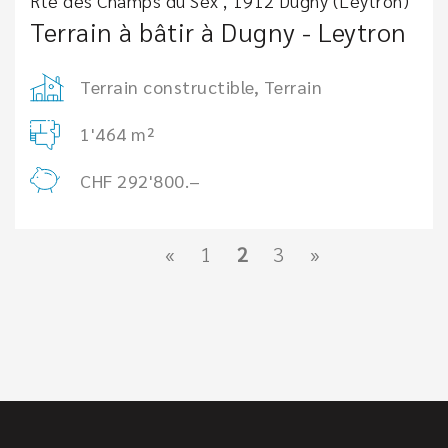
Rte des Champs du Sex , 1912 Dugny (Leytron)
Terrain à bâtir à Dugny - Leytron
Terrain constructible, Terrain
1'464 m²
CHF 292'800.–
«
1
2
3
»