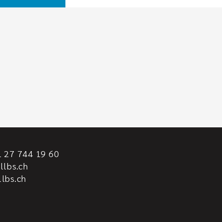
 27 744 19 60
llbs.ch
lbs.ch