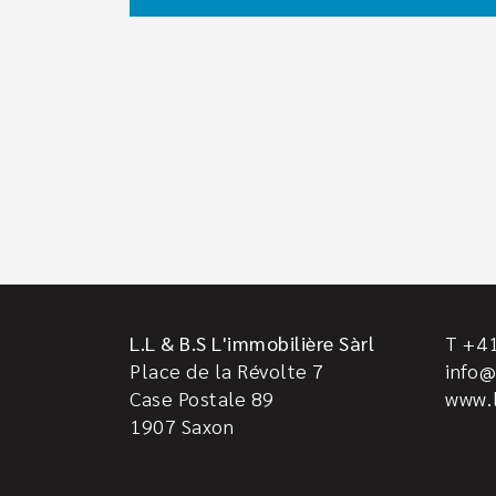
L.L & B.S L'immobilière Sàrl
T +41
Place de la Révolte 7
info@
Case Postale 89
www.l
1907
Saxon