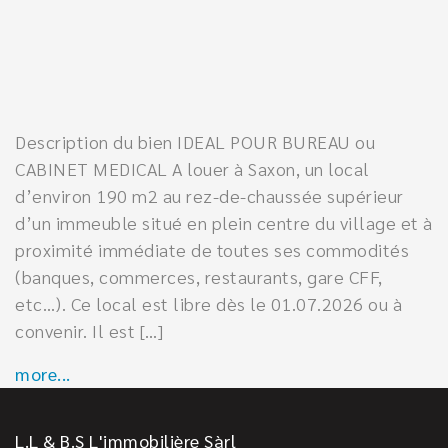
Description du bien IDEAL POUR BUREAU ou
CABINET MEDICAL A louer à Saxon, un local
d’environ 190 m2 au rez-de-chaussée supérieur
d’un immeuble situé en plein centre du village et à
proximité immédiate de toutes ses commodités
(banques, commerces, restaurants, gare CFF,
etc…). Ce local est libre dès le 01.07.2026 ou à
convenir. Il est […]
more...
L.L & B.S L'immobilière Sàrl