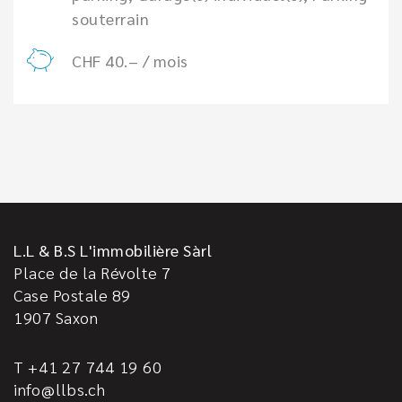
souterrain
CHF 40.– / mois
L.L & B.S L'immobilière Sàrl
Place de la Révolte 7
Case Postale 89
1907
Saxon
T +41 27 744 19 60
info@llbs.ch